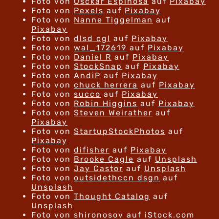
Foto von
Osckar Espinosa
auf
Pixabay
Foto von
Pexels
auf
Pixabay
Foto von
Nanne Tiggelman
auf
Pixabay
Foto von
dlsd cgl
auf
Pixabay
Foto von
wal_172619
auf
Pixabay
Foto von
Daniel R
auf
Pixabay
Foto von
StockSnap
auf
Pixabay
Foto von
AndiP
auf
Pixabay
Foto von
chuck herrera
auf
Pixabay
Foto von
succo
auf
Pixabay
Foto von
Robin Higgins
auf
Pixabay
Foto von
Steven Weirather
auf
Pixabay
Foto von
StartupStockPhotos
auf
Pixabay
Foto von
difisher
auf
Pixabay
Foto von
Brooke Cagle
auf
Unsplash
Foto von
Jay Castor
auf
Unsplash
Foto von
outsidethccn dsgn
auf
Unsplash
Foto von
Thought Catalog
auf
Unsplash
Foto von shironosov auf iStock.com