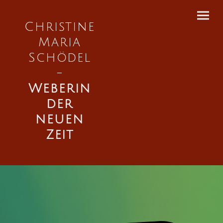
Christine
Maria
Schödel
-
Weberin
der
neuen
Zeit